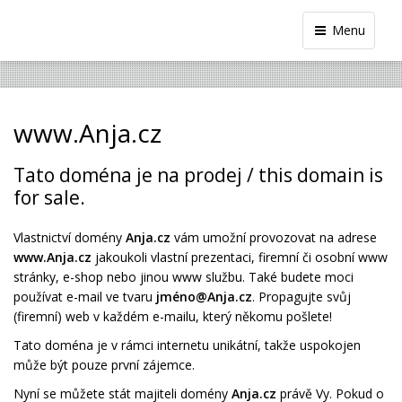
Menu
www.Anja.cz
Tato doména je na prodej / this domain is
for sale.
Vlastnictví domény
Anja.cz
vám umožní provozovat na adrese
www.Anja.cz
jakoukoli vlastní prezentaci, firemní či osobní www
stránky, e-shop nebo jinou www službu. Také budete moci
používat e-mail ve tvaru
jméno@Anja.cz
. Propagujte svůj
(firemní) web v každém e-mailu, který někomu pošlete!
Tato doména je v rámci internetu unikátní, takže uspokojen
může být pouze první zájemce.
Nyní se můžete stát majiteli domény
Anja.cz
právě Vy. Pokud o