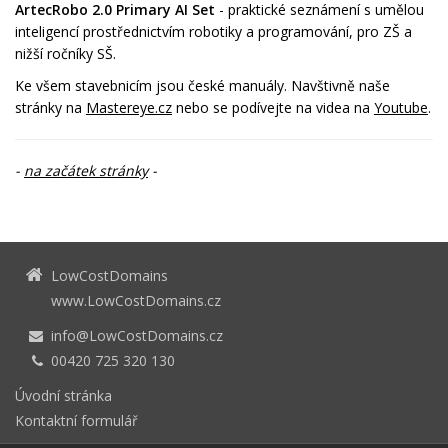
ArtecRobo 2.0 Primary AI Set
- praktické seznámení s umělou
inteligencí prostřednictvím robotiky a programování, pro ZŠ a
nižší ročníky SŠ.
Ke všem stavebnicím jsou české manuály. Navštivně naše
stránky na
Mastereye.cz
nebo se podívejte na videa na
Youtube
.
-
na začátek stránky
-
LowCostDomains
www.LowCostDomains.cz
info@LowCostDomains.cz
00420 725 320 130
Úvodní stránka
Kontaktní formulář